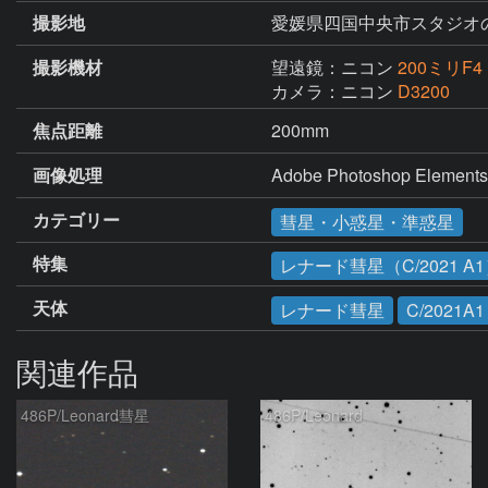
撮影地
愛媛県四国中央市スタジオ
撮影機材
望遠鏡：ニコン
200ミリF4
カメラ：ニコン
D3200
焦点距離
200mm
画像処理
Adobe Photoshop 
カテゴリー
彗星・小惑星・準惑星
特集
レナード彗星（C/2021 A
天体
レナード彗星
C/2021A1
関連作品
486P/Leonard彗星
486P/Leonard