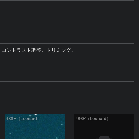
ベル補正・コントラスト調整。トリミング。
486P（Leonard）
486P（Leonard）