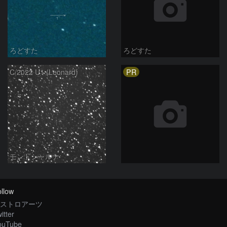
ろどすた
ろどすた
PR
C/2022 U1 (Leonard)
モンドシャルナ
llow
ストロアーツ
itter
ouTube