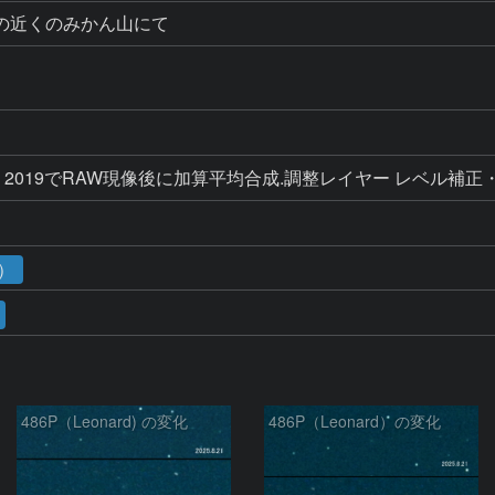
の近くのみかん山にて
Elements 2019でRAW現像後に加算平均合成.調整レイヤー レ
1）
486P（Leonard) の変化
486P（Leonard）の変化