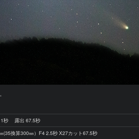
。
11秒
露出 67.5秒
㎜(35換算300㎜）F4 2.5秒 X27カット67.5秒