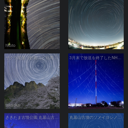
hkoto
pleiades
サクラ星景（妙義山と日周運動）
3月末で放送を終了したNHKラジオ第2放送の送信アンテナと星空
takaoka
佐藤 純哉
さきたま古墳公園 丸墓山古墳の夜桜と北天の日周運動 埼玉県行田市
丸墓山古墳のソメイヨシノと日周運動