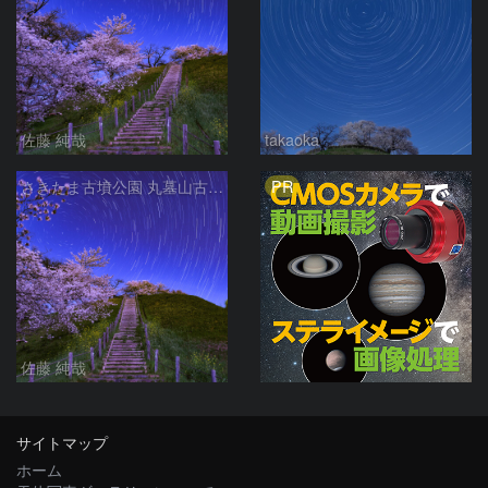
佐藤 純哉
takaoka
PR
さきたま古墳公園 丸墓山古墳の夜桜と北天の日周運動 埼玉県行田市
佐藤 純哉
サイトマップ
ホーム