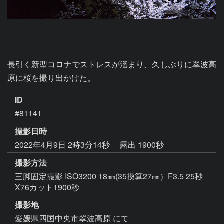
長引く新型コロナでストレスが溜まり、久しぶりに翠波高
原に桜を撮り出かけた。
ID
#81141
撮影日時
2022年4月9日 2時3分14秒
露出 1900秒
撮影方法
三脚固定撮影 ISO3200 18㎜(35換算27㎜）F3.5 25秒
X76カット1900秒
撮影地
愛媛県四国中央市翠波高原 にて