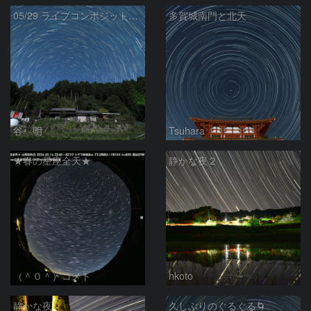
05/29 ライブコンポジット試写
多賀城南門と北天
谷 明
Tsuhara
★春の星座全天★
静かな夜２
（＾０＾）コメト
hkoto
静かな夜
久しぶりのぐるぐる🌀