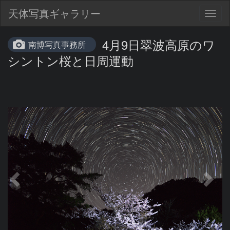
天体写真ギャラリー
Togg
navig
4月9日翠波高原のワ
南博写真事務所
シントン桜と日周運動