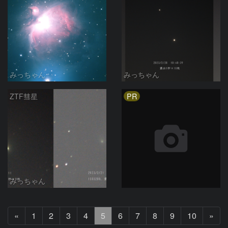
みっちゃん
みっちゃん
PR
ZTF彗星
みっちゃん
前
次
«
1
2
3
4
5
6
7
8
9
10
»
へ
へ