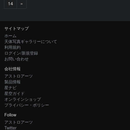
次
14
»
へ
サイトマップ
ホーム
天体写真ギャラリーについて
利用規約
ログイン/新規登録
お問い合わせ
会社情報
アストロアーツ
製品情報
星ナビ
星空ガイド
オンラインショップ
プライバシー・ポリシー
Follow
アストロアーツ
Twitter