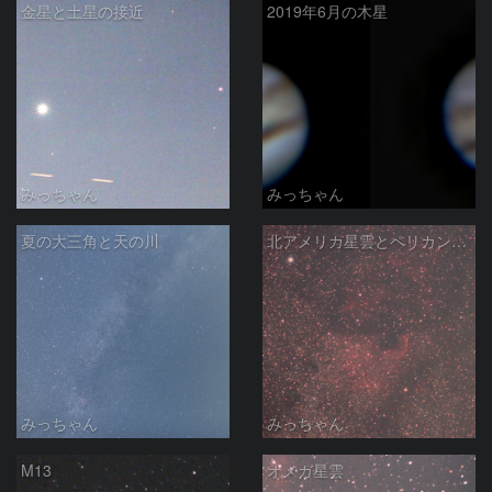
金星と土星の接近
2019年6月の木星
みっちゃん
みっちゃん
夏の大三角と天の川
北アメリカ星雲とペリカン星雲
みっちゃん
みっちゃん
M13
オメガ星雲