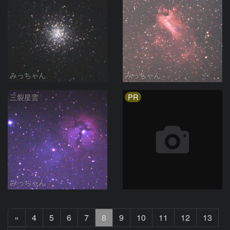
みっちゃん
みっちゃん
PR
三裂星雲
みっちゃん
前
«
4
5
6
7
8
9
10
11
12
13
へ