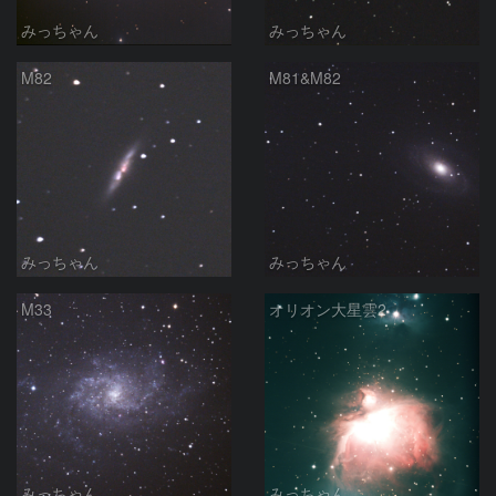
みっちゃん
みっちゃん
M82
M81&M82
みっちゃん
みっちゃん
M33
オリオン大星雲2
みっちゃん
みっちゃん