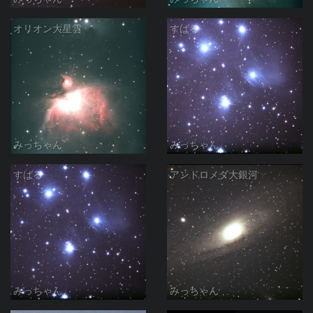
オリオン大星雲
すばる
みっちゃん
みっちゃん
すばる
アンドロメダ大銀河
みっちゃん
みっちゃん