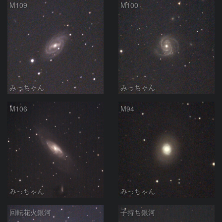
M109
M100
みっちゃん
みっちゃん
M106
M94
みっちゃん
みっちゃん
回転花火銀河
子持ち銀河