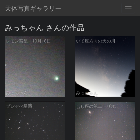
天体写真ギャラリー
Togg
navig
みっちゃん さんの作品
レモン彗星 10月18日
いて座方向の天の川
みっちゃん
みっちゃん
プレセぺ星団
しし座の第二トリオ