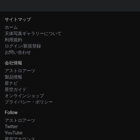
サイトマップ
ホーム
天体写真ギャラリーについて
利用規約
ログイン/新規登録
お問い合わせ
会社情報
アストロアーツ
製品情報
星ナビ
星空ガイド
オンラインショップ
プライバシー・ポリシー
Follow
アストロアーツ
Twitter
YouTube
星空アナウンス