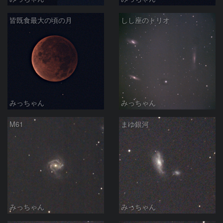
皆既食最大の頃の月
しし座のトリオ
みっちゃん
みっちゃん
M61
まゆ銀河
みっちゃん
みっちゃん