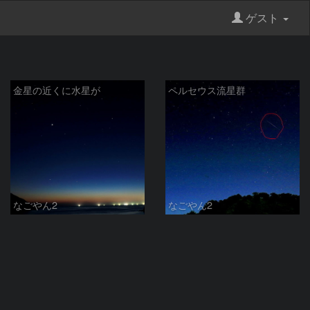
ゲスト
金星の近くに水星が
ペルセウス流星群
なごやん2
なごやん2