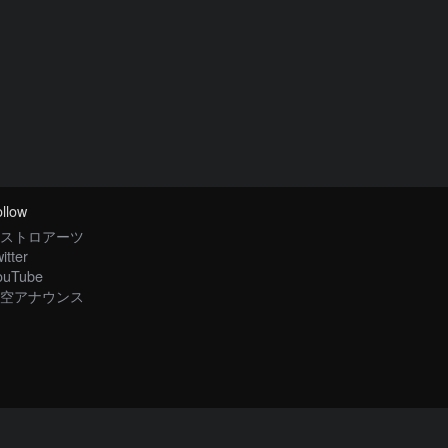
llow
ストロアーツ
itter
ouTube
空アナウンス