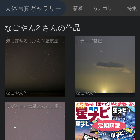
天体写真ギャラリー
新着
カテゴリー
特集
なごやん2 さんの作品
海に落ちるしぶんぎ座流星
レナード彗星
なごやん2
なごやん2
PR
ラブジョイ彗星とふたご座流星 知多半島で