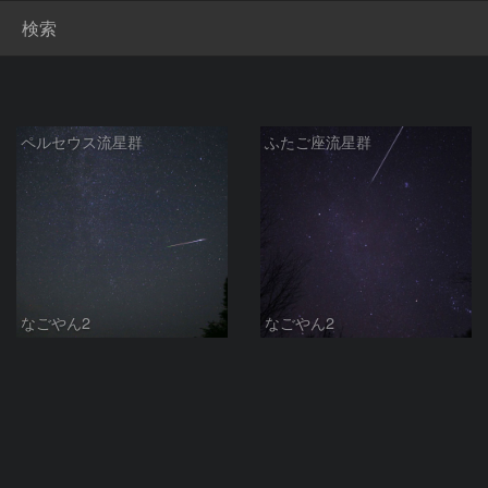
検索
ペルセウス流星群
ふたご座流星群
なごやん2
なごやん2