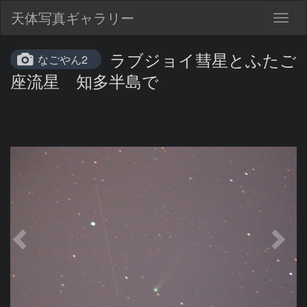
天体写真ギャラリー
Togg
navig
ラブジョイ彗星とふたご
なごやん2
座流星 知多半島で