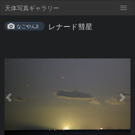
天体写真ギャラリー
Togg
navig
レナード彗星
なごやん2