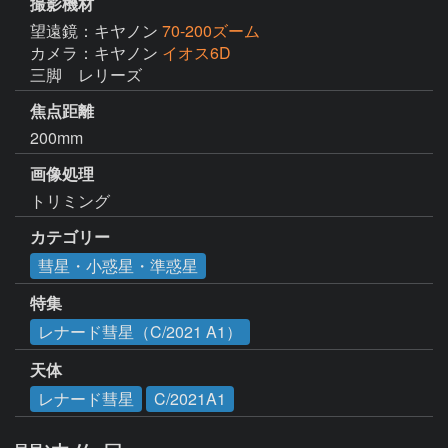
撮影機材
望遠鏡：キヤノン
70-200ズーム
カメラ：キヤノン
イオス6D
三脚　レリーズ
焦点距離
200mm
画像処理
トリミング
カテゴリー
彗星・小惑星・準惑星
特集
レナード彗星（C/2021 A1）
天体
レナード彗星
C/2021A1