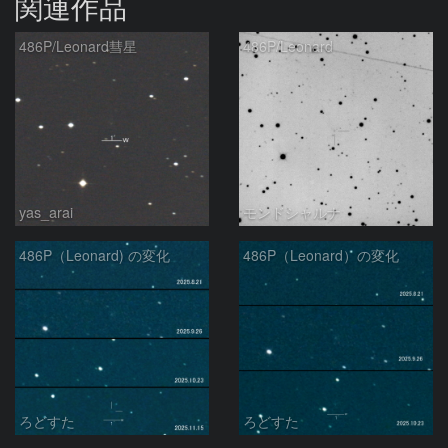
関連作品
486P/Leonard彗星
486P/Leonard
yas_arai
モンドシャルナ
486P（Leonard) の変化
486P（Leonard）の変化
ろどすた
ろどすた