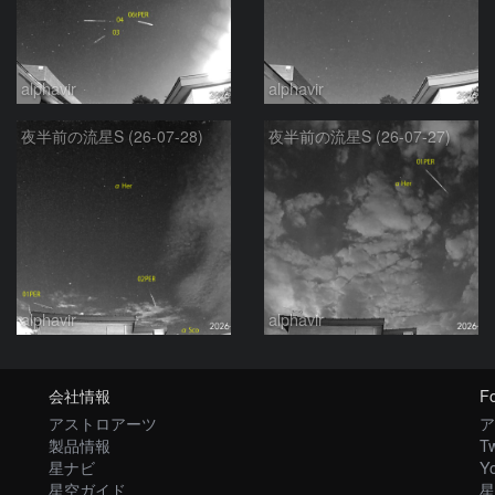
alphavir
alphavir
夜半前の流星S (26-07-28)
夜半前の流星S (26-07-27)
alphavir
alphavir
会社情報
Fo
アストロアーツ
ア
製品情報
Tw
星ナビ
Y
星空ガイド
星