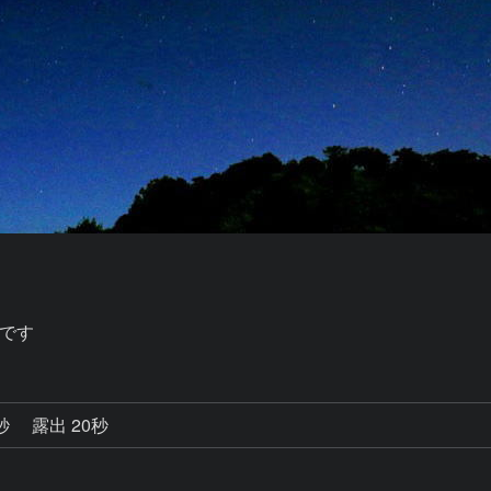
です
0秒
露出 20秒