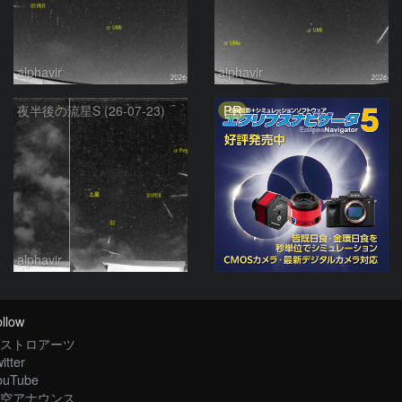
alphavir
alphavir
PR
夜半後の流星S (26-07-23)
alphavir
llow
ストロアーツ
itter
ouTube
空アナウンス