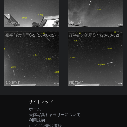
alphavir
alphavir
夜半前の流星S-2 (26-08-02)
夜半前の流星S-1 (26-08-02)
alphavir
alphavir
サイトマップ
ホーム
天体写真ギャラリーについて
利用規約
ログイン/新規登録