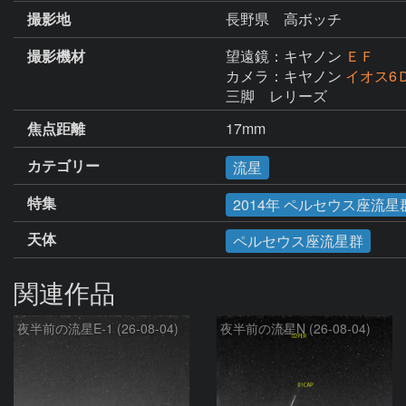
撮影地
長野県 高ボッチ
撮影機材
望遠鏡：キヤノン
ＥＦ
カメラ：キヤノン
イオス6
三脚　レリーズ
焦点距離
17mm
カテゴリー
流星
特集
2014年 ペルセウス座流星
天体
ペルセウス座流星群
関連作品
夜半前の流星E-1 (26-08-04)
夜半前の流星N (26-08-04)