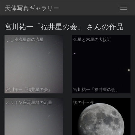
天体写真ギャラリー
Togg
navig
宮川祐一「福井星の会」 さんの作品
しし座流星群の流星
金星と木星の大接近
宮川祐一「福井星の会」
宮川祐一「福井星の会」
オリオン座流星群の流星
後の十三夜