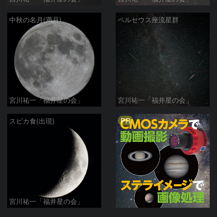
中秋の名月(満月)
ペルセウス座流星群
宮川祐一「福井星の会」
宮川祐一「福井星の会」
PR
スピカ食(出現)
宮川祐一「福井星の会」