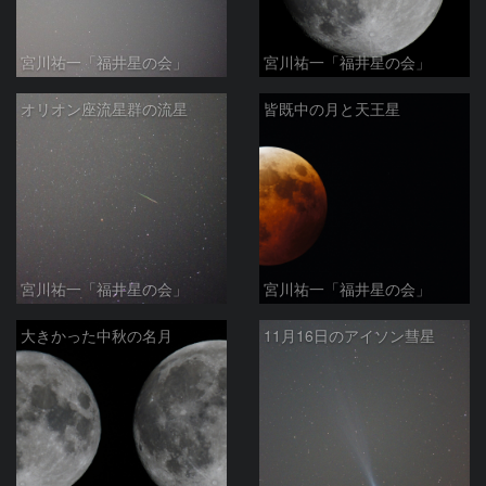
宮川祐一「福井星の会」
宮川祐一「福井星の会」
オリオン座流星群の流星
皆既中の月と天王星
宮川祐一「福井星の会」
宮川祐一「福井星の会」
大きかった中秋の名月
11月16日のアイソン彗星