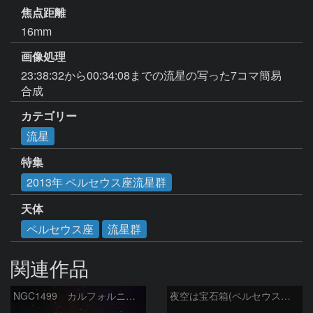
焦点距離
16mm
画像処理
23:38:32から00:34:08までの流星の写った7コマ簡易
合成
カテゴリー
流星
特集
2013年 ペルセウス座流星群
天体
ペルセウス座
流星群
関連作品
NGC1499 カルフォルニア星雲
夜空は宝石箱(ペルセウス座 NGC1491) Seestar50