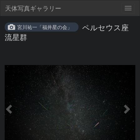
天体写真ギャラリー
Togg
navig
ペルセウス座
宮川祐一「福井星の会」
流星群