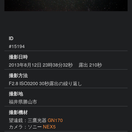
ID
#15194
撮影日時
2013年8月12日 23時38分32秒
露出 210秒
撮影方法
F2.8 ISO3200 30秒露出の繰り返し
撮影地
福井県勝山市
撮影機材
望遠鏡：三鷹光器
GN170
カメラ：ソニー
NEX5