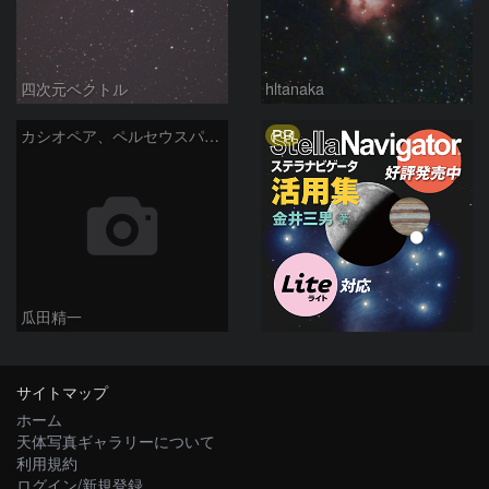
四次元ベクトル
hltanaka
PR
カシオペア、ペルセウスパノラマ
瓜田精一
サイトマップ
ホーム
天体写真ギャラリーについて
利用規約
ログイン/新規登録