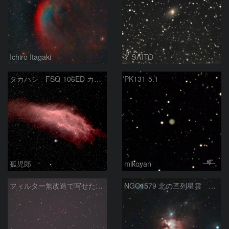
Ichiro Itagaki
Y-SAITO
タカハシ FSQ-106ED カリフォルニア星雲
PK131-5.1
孤児郎
mikoyan
フィルター無改造で写せたカリフォルニア星雲
NGC1579 北の三列星雲 ペルセウス座