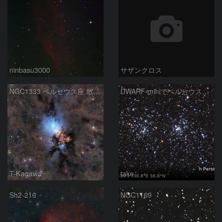
ninbasu3000
サザンクロス
NGC1333 ペルセウス座 散光星雲
DWARF-miniでペルセウス座の二重星団
T-Kagawa
take
Sh2-216
NGC1169