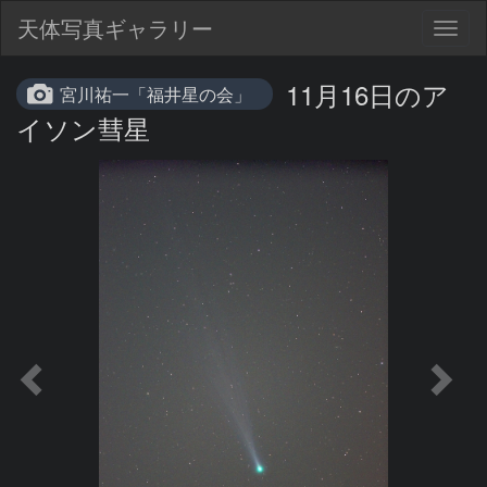
天体写真ギャラリー
Togg
navig
11月16日のア
宮川祐一「福井星の会」
イソン彗星