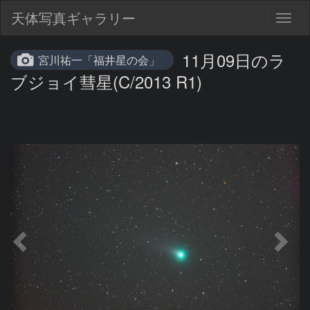
天体写真ギャラリー
Togg
navig
11月09日のラ
宮川祐一「福井星の会」
ブジョイ彗星(C/2013 R1)