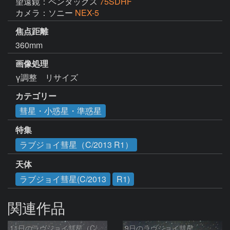
望遠鏡：ペンタックス
75SDHF
カメラ：ソニー
NEX-5
焦点距離
360mm
画像処理
γ調整　リサイズ
カテゴリー
彗星・小惑星・準惑星
特集
ラブジョイ彗星（C/2013 R1）
天体
ラブジョイ彗星(C/2013
R1)
関連作品
11日のラヴジョイ彗星（C/2013R1)
9日のラヴジョイ彗星