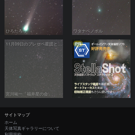
ひろたろう
ワタナベノボル
PR
11月09日のプレセペ星団とラブジョイ彗星(C2013/ R1)
宮川祐一「福井星の会」
サイトマップ
ホーム
天体写真ギャラリーについて
利用規約