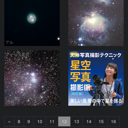
アル
アル
PR
アイリス星雲
アル
前
«
8
9
10
11
12
13
14
15
16
へ