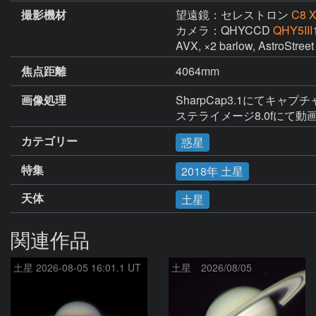
撮影機材
望遠鏡：セレストロン
C8 
カメラ：QHYCCD
QHY5III
AVX, ×2 barlow, Astr
焦点距離
4064mm
画像処理
SharpCap3.1にてキャプチ
ステライメージ8.0fに
カテゴリー
惑星
特集
2018年 土星
天体
土星
関連作品
土星 2026-08-05 16:01.1 UT
土星 2026/08/05