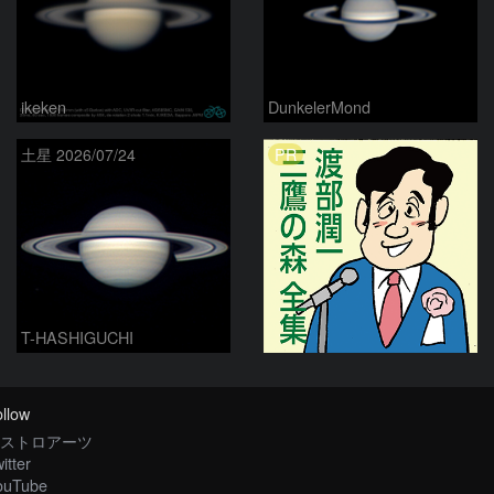
ikeken
DunkelerMond
PR
土星 2026/07/24
T-HASHIGUCHI
llow
ストロアーツ
itter
ouTube