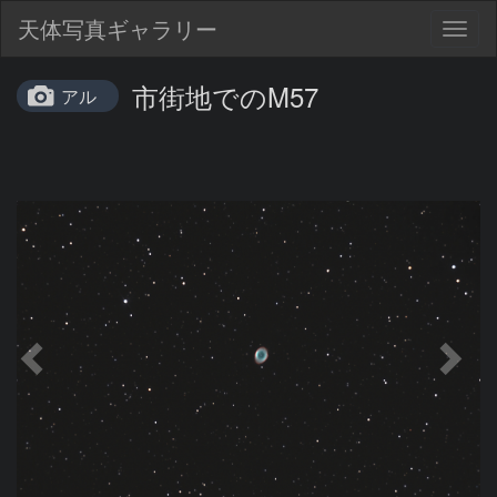
天体写真ギャラリー
Togg
navig
市街地でのM57
アル