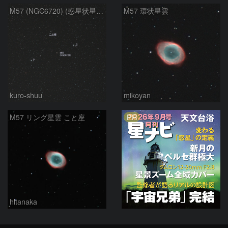
M57 (NGC6720) (惑星状星雲) (2026/05/17)
M57 環状星雲
kuro-shuu
mikoyan
PR
M57 リング星雲 こと座
hltanaka