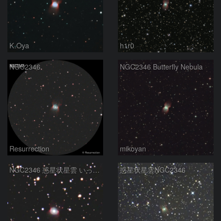
K.Oya
h1r0
NGC2346
NGC2346 Butterfly Nebula
Resurrection
mikoyan
NGC2346 惑星状星雲 いっかくじゅう座
惑星状星雲NGC2346