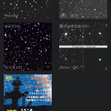
hltanaka
藤吉 健児
NGC2346
惑星状星雲幕の内
銀河鬼太郎
Sirius / OAC
PR