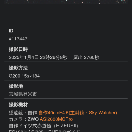
ID
#117447
撮影日時
2025年1月4日 22時26分8秒
露出 2760秒
撮影方法
G200 15s×184
撮影地
宮城県登米市
撮影機材
望遠鏡：自作
自作40cmF4.5(主斜鏡：Sky-Watcher)
カメラ：ZWO
ASI2600MCPro
自作ドイツ式赤道儀（E-ZEUSⅡ）

FC100にASI385＋PHD2でガイド
