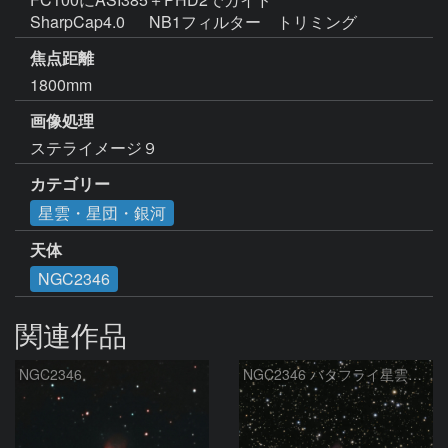
SharpCap4.0　  NB1フィルター　トリミング
焦点距離
1800mm
画像処理
ステライメージ９
カテゴリー
星雲・星団・銀河
天体
NGC2346
関連作品
NGC2346
NGC2346 バタフライ星雲（いっかくじゅう座）