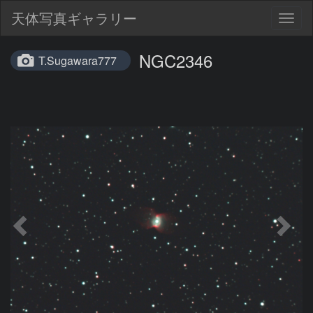
天体写真ギャラリー
Togg
navig
NGC2346
T.Sugawara777