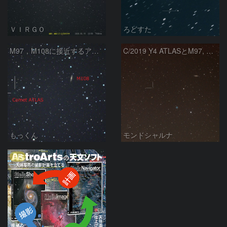
ＶＩＲＧＯ
ろどすた
M97，M108に接近するアトラス彗星
C/2019 Y4 ATLASとM97, M108の接近
もっくん
モンドシャルナ
PR