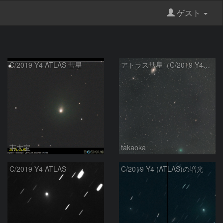
ゲスト
C/2019 Y4 ATLAS 彗星
アトラス彗星（C/2019 Y4）とM81、M82
韦大宝
takaoka
C/2019 Y4 ATLAS
C/2019 Y4 (ATLAS)の増光