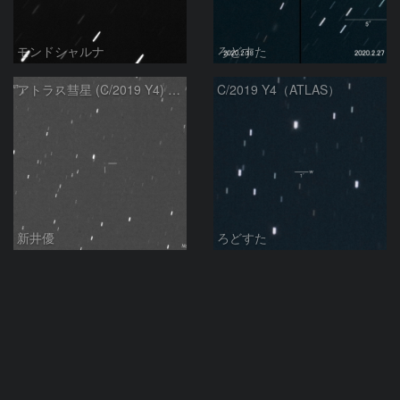
モンドシャルナ
ろどすた
アトラス彗星 (C/2019 Y4) ：2020/01/31
C/2019 Y4（ATLAS）
新井優
ろどすた