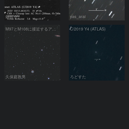
銀河☆
yas_arai
M97とM108に接近するアトラス彗星
C/2019 Y4 (ATLAS)
久保庭敦男
ろどすた