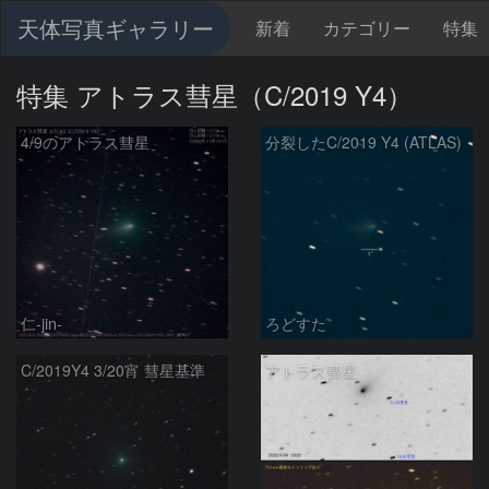
天体写真ギャラリー
新着
カテゴリー
特集
特集 アトラス彗星（C/2019 Y4）
4/9のアトラス彗星
分裂したC/2019 Y4 (ATLAS)
仁-jin-
ろどすた
C/2019Y4 3/20宵 彗星基準
アトラス彗星