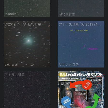
takaoka
湖北直行便
C/2019 Y4（ATLAS彗星）
アトラス彗星（C/2019Y4）3月20日 300mm
yas_arai
サザンクロス
PR
アトラス彗星