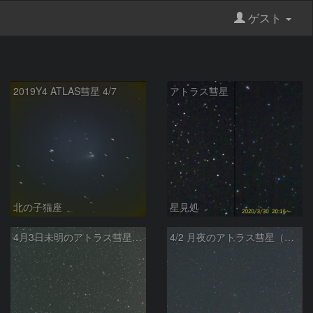
ゲスト
2019Y4 ATLAS彗星 4/7
アトラス彗星
北の子猫座
星見処
4月3日未明のアトラス彗星（C/2019 Y4）とNGC2403
4/2 月夜のアトラス彗星（C/2019 Y4）