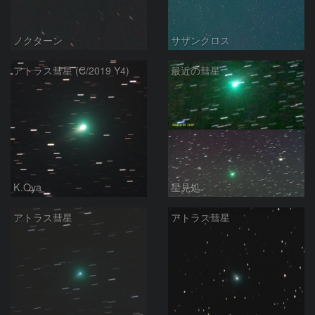
ノクターン
サザンクロス
アトラス彗星 (C/2019 Y4)
最近の彗星
K.Oya
星見処
アトラス彗星
アトラス彗星