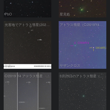
PbO
星見処
光害地でアトラス彗星(2020.03.31)
アトラス彗星（C/2019Y4）3月23日 400mm
かあ
サザンクロス
C/2019 Y4 アトラス彗星 3日間の動き 2020/3/24～26
3月25日のアトラス彗星（C/2019 Y4）