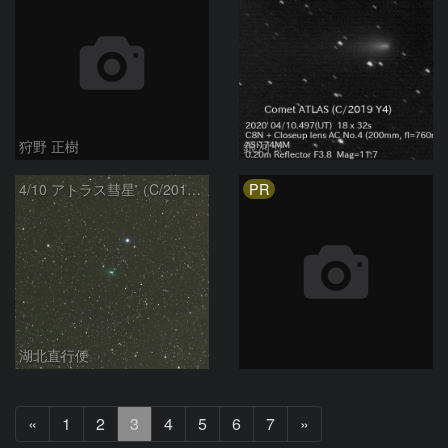
狩野 正樹
銀河☆
PR
4/10 アトラス彗星（C/2019 Y4）
湖北直行便
前
次
«
1
2
3
4
5
6
7
»
へ
へ