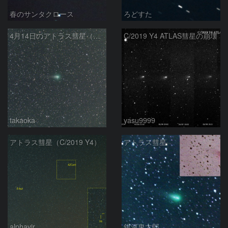
春のサンタクロース
ろどすた
4月14日のアトラス彗星（C/2019 Y4）
C/2019 Y4 ATLAS彗星の崩壊
takaoka
yasu9999
アトラス彗星（C/2019 Y4）
アトラス彗星
alphavir
銀河鬼太郎