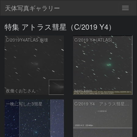
天体写真ギャラリー
Togg
navig
特集 アトラス彗星（C/2019 Y4）
C/2019Y4ATLAS 崩壊
C/2019 Y4 (ATLAS)
夜働くおじさん
kem.kem
一晩に写した3彗星
C/2019 Y4 アトラス彗星 2020/4/2・4/14