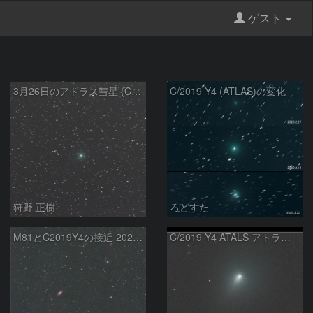
ゲスト
3月26日のアトラス彗星 (C/2019 Y4)
C/2019 Y4 (ATLAS)の変化
狩野 正樹
ろどすた
M81とC2019Y4の接近 20200318
C/2019 Y4 ATALS アトラス彗星