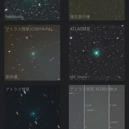
fieldstudy
湖北直行便
アトラス彗星(C/2019 Y4)：2020/03/20
ATLAS彗星
新井優
chi_muro
アトラス彗星
アトラス彗星 3日間の動き 2020/3/20～22