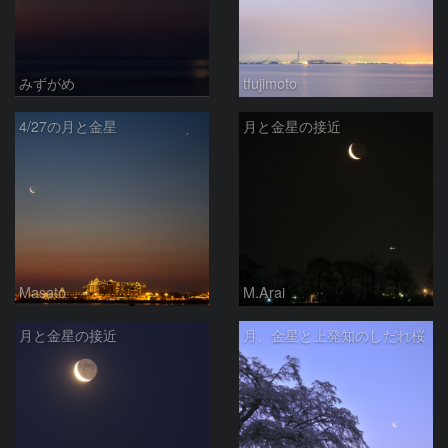
みずがめ
tfujimoto
4/27の月と金星
月と金星の接近
Masato
M.Arai
月と金星の接近
月、金星と上発知のしだれ桜