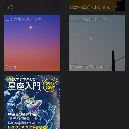
白石
鎌倉の星好きおじさん
二十六夜の月と金星
月と金星のランデブー
Sachi
Masataka Tsutsui
PR