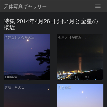
天体写真ギャラリー
Togg
navig
特集 2014年4月26日 細い月と金星の
接近
伊達な月と金星の出
金星と月が接近
Tsuhara
YAMAMOTO ＫＯＵＪＩ
共演 その１
月と金星