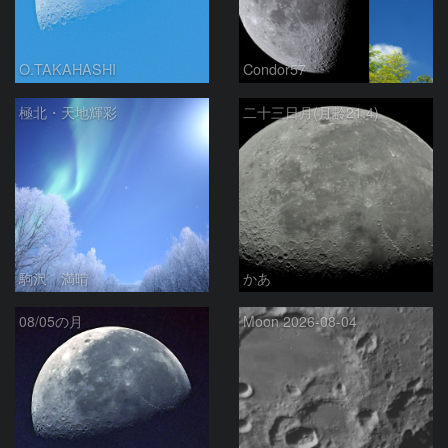
O.TAKAHASHI
Condor57
極北・天地輝彩
二十三日月(月齢21.4)
駒沢 満晴
かあ
08/05の月
Moon 2026-08-04