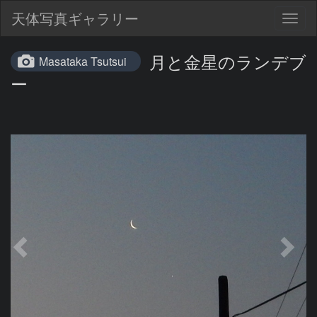
天体写真ギャラリー
Togg
navig
月と金星のランデブ
Masataka Tsutsui
ー