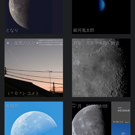
となり
銀河鬼太郎
★」金星の入り★
月面「月面中央部」附近
（＾０＾）コメト
かあ
今朝月
「月」2026/08/05