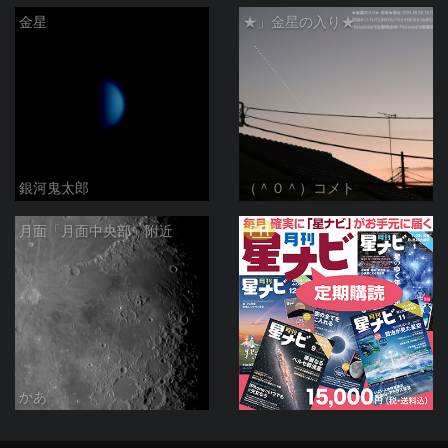
金星
★」金星の入り★
銀河鬼太郎
（＾０＾）コメト
PR
月面「月面中央部」附近
かあ