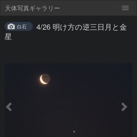
天体写真ギャラリー
Togg
navig
4/26 明け方の逆三日月と金
白石
星