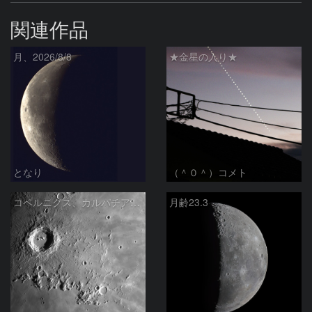
関連作品
月、2026/8/8
★金星の入り★
となり
（＾０＾）コメト
コペルニクス、カルパチア山脈付近
月齢23.3