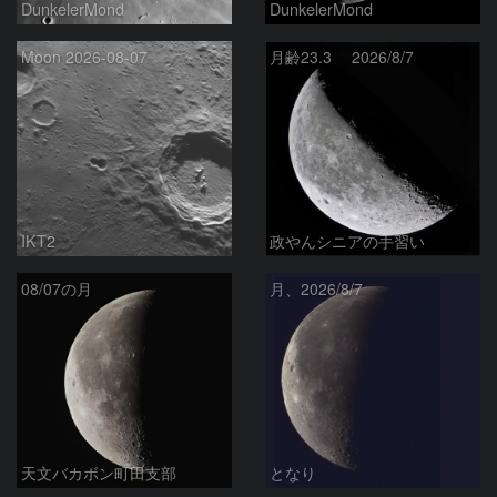
DunkelerMond
DunkelerMond
Moon 2026-08-07
月齢23.3 2026/8/7
IKT2
政やんシニアの手習い
08/07の月
月、2026/8/7
天文バカボン町田支部
となり