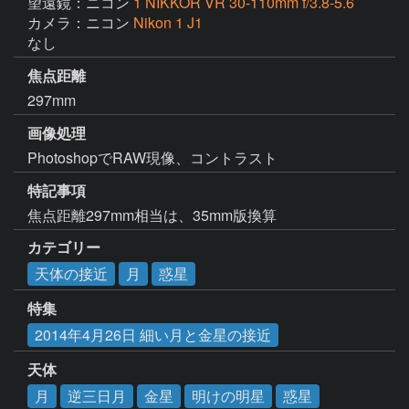
望遠鏡：ニコン
1 NIKKOR VR 30-110mm f/3.8-5.6
カメラ：ニコン
Nikon 1 J1
なし
焦点距離
297mm
画像処理
PhotoshopでRAW現像、コントラスト
特記事項
焦点距離297mm相当は、35mm版換算
カテゴリー
天体の接近
月
惑星
特集
2014年4月26日 細い月と金星の接近
天体
月
逆三日月
金星
明けの明星
惑星