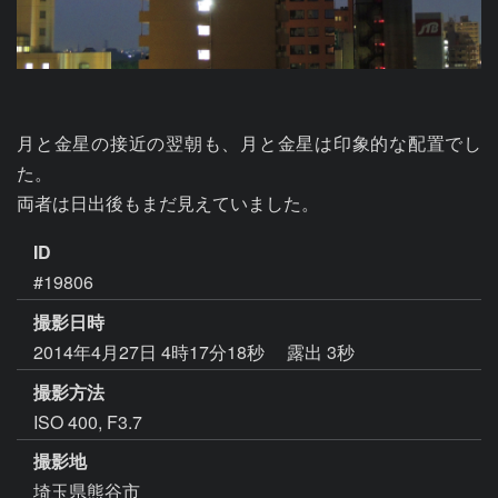
月と金星の接近の翌朝も、月と金星は印象的な配置でし
た。

両者は日出後もまだ見えていました。
ID
#19806
撮影日時
2014年4月27日 4時17分18秒
露出 3秒
撮影方法
ISO 400, F3.7
撮影地
埼玉県熊谷市