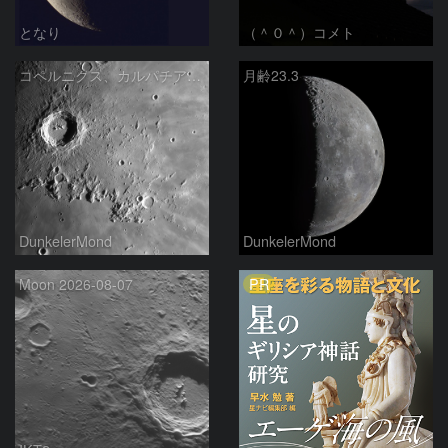
となり
（＾０＾）コメト
コペルニクス、カルパチア山脈付近
月齢23.3
DunkelerMond
DunkelerMond
PR
Moon 2026-08-07