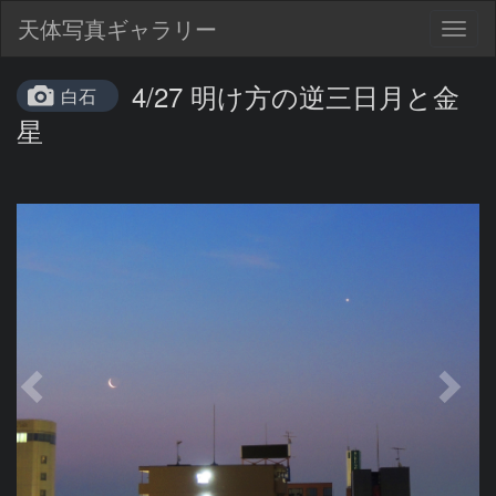
天体写真ギャラリー
Togg
navig
4/27 明け方の逆三日月と金
白石
星