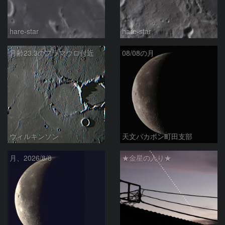
hare-star
hare-star
月齢23.3のフラマウロ付近
08/08の月
ウィルキンソン
天文バカボン町田支部
月、2026/8/8
★金星の入り★