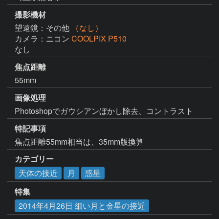
撮影機材
望遠鏡：その他
（なし）
カメラ：ニコン
COOLPIX P510
なし
焦点距離
55mm
画像処理
Photoshopでガウシアンぼかし除去、コントラスト
特記事項
焦点距離55mm相当は、35mm版換算
カテゴリー
天体の接近
月
惑星
特集
2014年4月26日 細い月と金星の接近