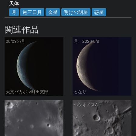
天体
月
逆三日月
金星
明けの明星
惑星
関連作品
08/09の月
月、2026/8/9
天文バカボン町田支部
となり
マルト
ヘシオドスA