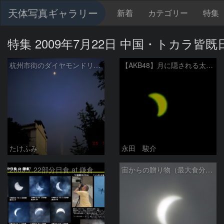
天体写真ギャラリー
新着
カテゴリー
特集
特集 2009年7月22日 中国・トカラ皆既
杭州市街のダイヤモンドリング
【AKB48】月に隠される太陽（New画像処理版）
たけふみ
永田 駿介
2009.7.22部分日食 at 鎌倉
宙からの贈り物（最大食分0.76)