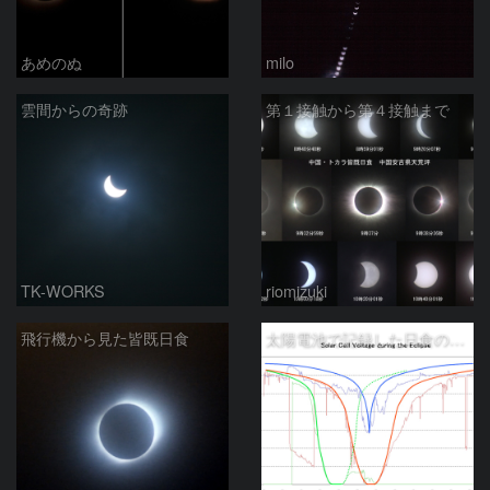
あめのぬ
milo
雲間からの奇跡
第１接触から第４接触まで
TK-WORKS
riomizuki
飛行機から見た皆既日食
太陽電池で記録した日食の明るさの変化