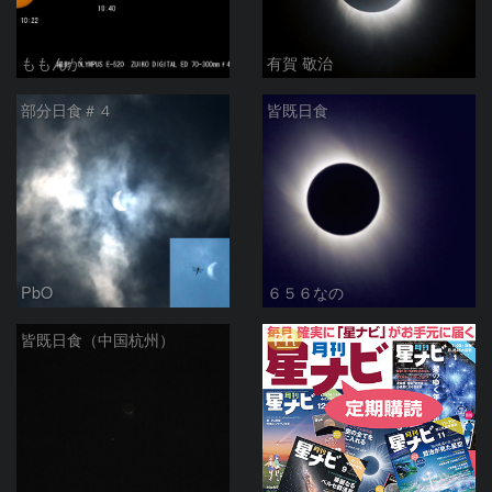
ももんが
有賀 敬治
部分日食＃４
皆既日食
PbO
６５６なの
PR
皆既日食（中国杭州）