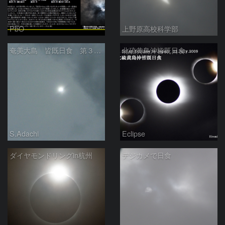
PbO
上野原高校科学部
奄美大島 皆既日食 第３接触7分後の影のスジ
北硫黄島沖皆既日食
S.Adachi
Eclipse
ダイヤモンドリングin杭州
デジカメで日食