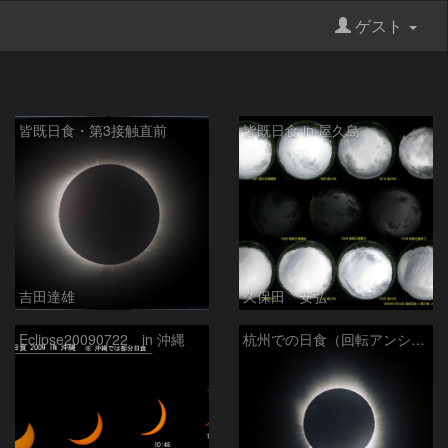
ゲスト
皆既日食・第3接触直前
皆既日食 in 屋久島
吉田達雄
久保田 安弘
Eclipse20090722 in 沖縄
杭州での日食（回転アンシャープマスク処理）