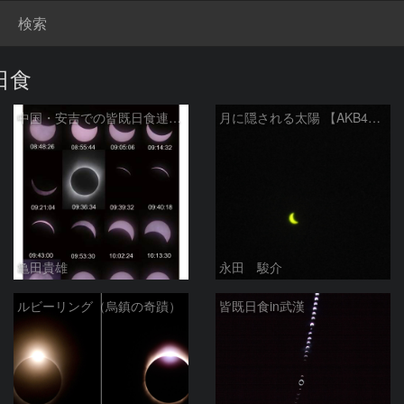
検索
日食
中国・安吉での皆既日食連続写真
月に隠される太陽 【AKB48】
亀田貴雄
永田 駿介
ルビーリング（烏鎮の奇蹟）
皆既日食in武漢