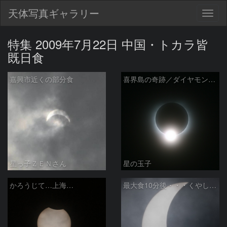
天体写真ギャラリー
Togg
navig
特集 2009年7月22日 中国・トカラ皆
既日食
嘉興市近くの部分食
喜界島の奇跡／ダイヤモンドリング
星っ子ＺＥＮさん
星の玉子
かろうじて…上海…
最大食10分後・・・くやしい（愛知県豊明市）