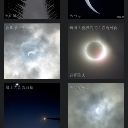
e-mat
らっぱ
香川県の部分日食
奇跡！喜界島での皆既日食
さぬきうどん
豊福隆夫
機上の皆既日食
雲間から…