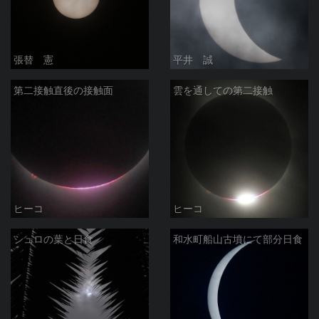
張替 憲
平井 誠
第二接触直後の接触面
雲を通しての第二接触
ヒーコ
ヒーコ
シュロの葉と日食
和水町船山古墳にて部分日食