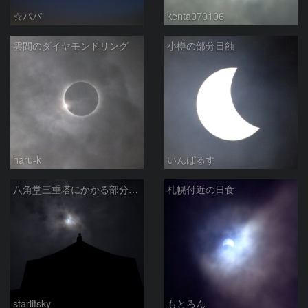
☆パパ
kenta070106
雲間のダイヤモンドリング
小樽の部分日蝕
haru-k
いんぱるす
八角堂三重塔にかかる部分日食
札幌付近の日食
starlitsky
もとろん