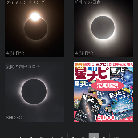
ダイヤモンドリング
杭州での日食
有賀 敬治
有賀 敬治
PR
雲間の内部コロナ
SHOGO