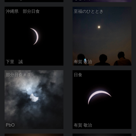
沖縄県 部分日食
至福のひととき
下里 誠
有賀 敬治
部分日食＃１
日食
PbO
有賀 敬治