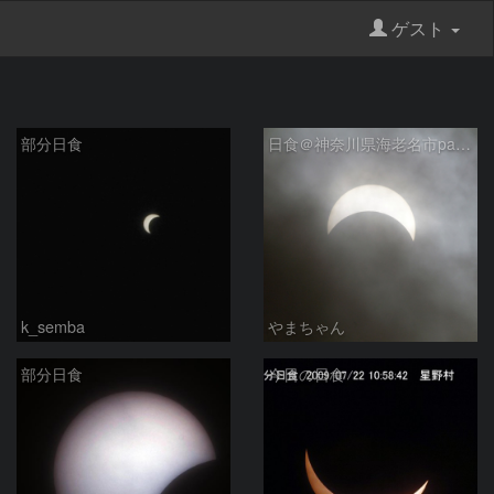
ゲスト
部分日食
日食＠神奈川県海老名市part3
k_semba
やまちゃん
部分日食
今日の日食