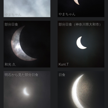
やまちゃん
やまちゃん
部分日食
部分日食（神奈川県大和市）
和光 久
Kuni.T
明石から見た部分日食
日食