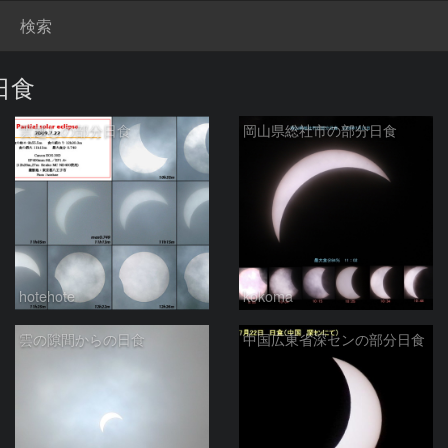
検索
日食
雲越しの部分日食
岡山県総社市の部分日食
hotehote
kokoma
雲の隙間からの日食
中国広東省深センの部分日食