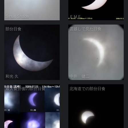
Sirius Shade
ＥＭＥ
部分日食
雲越しで見た日食
和光 久
中井 健二
最大食分後の部分日食
北海道での部分日食