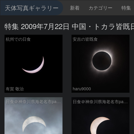
天体写真ギャラリー
新着
カテゴリー
特集
特集 2009年7月22日 中国・トカラ皆既
杭州での日食
安吉の皆既食
有賀 敬治
haru9000
日食＠神奈川県海老名市part2
日食＠神奈川県海老名市part1