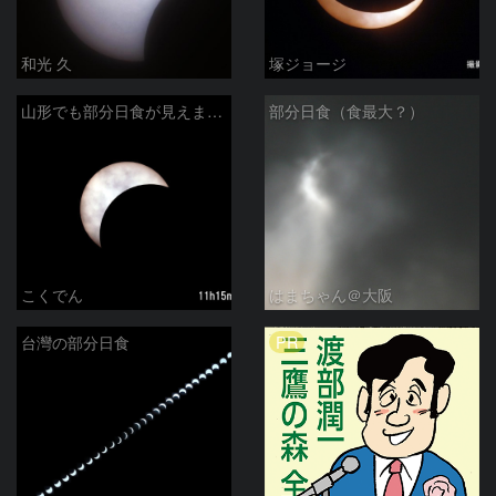
和光 久
塚ジョージ
山形でも部分日食が見えました
部分日食（食最大？）
こくでん
はまちゃん＠大阪
PR
台灣の部分日食