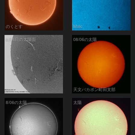
のくとす
Maki
8月6日の太陽面
08/06の太陽
ta-o
天文バカボン町田支部
8/06の太陽
太陽