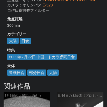
カメラ：オリンパス
E-520
自作日食観察フィルター
焦点距離
300mm
カテゴリー
太陽
日食
特集
2009年7月22日 中国・トカラ皆既日食
天体
皆既日食
部分日食
太陽
関連作品
8月6日の太陽①（西面 ）
8月6日の太陽②（プロミネン北東縁 ）