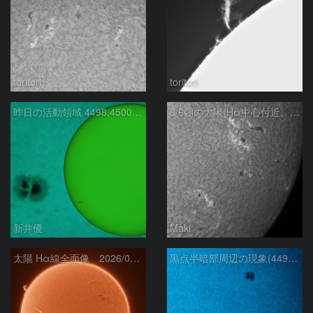
toritori
toritori
昨日の活動領域 4498,4500：2026/08/05
8/6朝の太陽(Hα中心付近、4498、4502付近)
新井優
Maki
太陽 Hα線全面像 2026/08/06
黒点半暗部周辺の現象(4498、4502付近)8/6