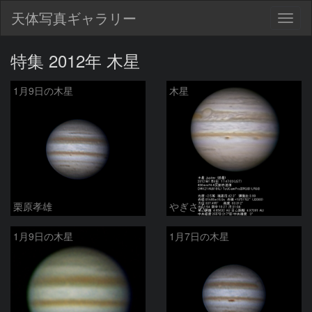
天体写真ギャラリー
Togg
navig
特集 2012年 木星
1月9日の木星
木星
栗原孝雄
やぎさん
1月9日の木星
1月7日の木星