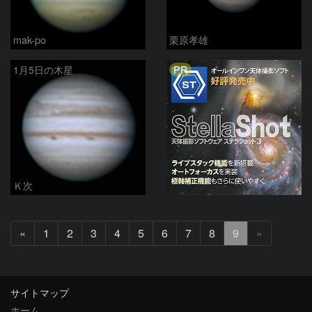
mak-po
栗原孝雄
PR
1月5日の木星
Ｋ次
前
«
1
2
3
4
5
6
7
8
9
»
へ
サイトマップ
ホーム