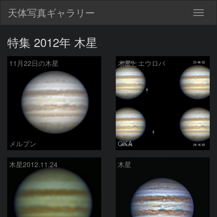
天体写真ギャラリー
Togg
navig
特集 2012年 木星
11月22日の木星
木星とエウロパ
メルプン
OKA
木星2012.11.24
木星