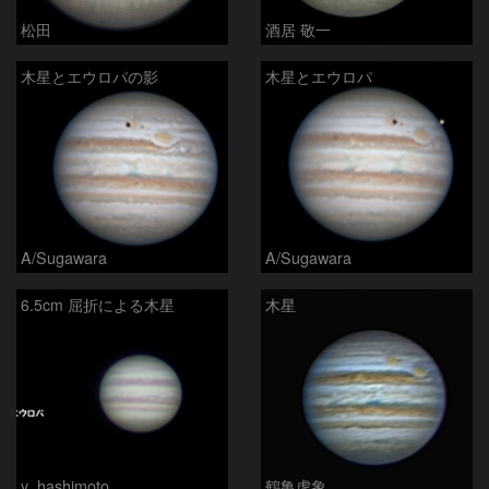
松田
酒居 敬一
木星とエウロパの影
木星とエウロパ
A/Sugawara
A/Sugawara
6.5cm 屈折による木星
木星
y_hashimoto
鶴亀虎象