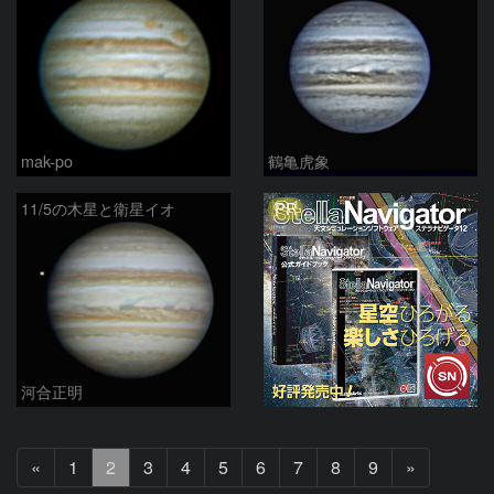
mak-po
鶴亀虎象
PR
11/5の木星と衛星イオ
河合正明
前
次
«
1
2
3
4
5
6
7
8
9
»
へ
へ