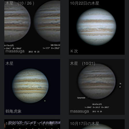
木星 (10 / 26 )
10月22日の木星
masasuga
Ｋ次
木星
木星 (10/21)
鶴亀虎象
masasuga
10/20 ガニメデとイオの連続消滅(木星の影による食)
10月17日の木星