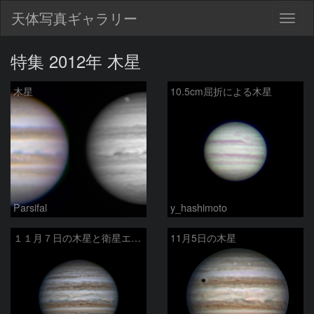
天体写真ギャラリー
Togg
navig
特集 2012年 木星
木星
10.5cm屈折による木星
Parsifal
y_hashimoto
１１月７日の木星と衛星エウロパ
11月5日の木星