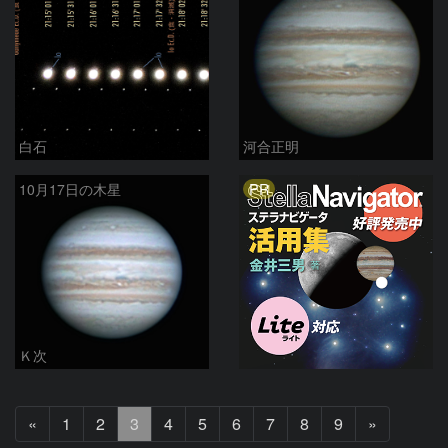
白石
河合正明
PR
10月17日の木星
Ｋ次
前
次
«
1
2
3
4
5
6
7
8
9
»
へ
へ