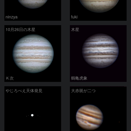
ninzya
fuki
10月26日の木星
木星
Ｋ次
鶴亀虎象
やじろべえ天体発見
大赤斑が二つ