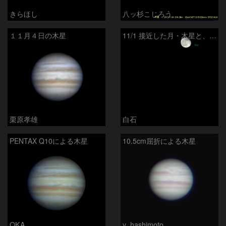
きらほし
八ッ杉こじろう
１１月４日の木星
11/1 接近した月・木星と、アルデバラン
栗原孝雄
白石
PENTAX Q10による木星
10.5cm屈折による木星
OKA
y_hashimoto