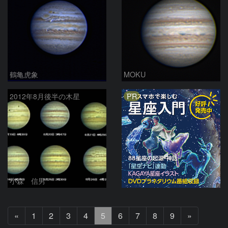
鶴亀虎象
MOKU
PR
2012年8月後半の木星
小森 信男
前
次
«
1
2
3
4
5
6
7
8
9
»
へ
へ