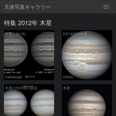
天体写真ギャラリー
Togg
navig
特集 2012年 木星
木星 (9/16)
9月14日の木星
masasuga
onioni
木星の北半球の変化
木星