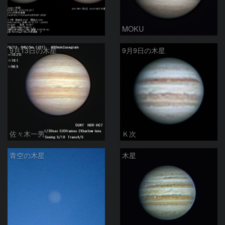
やぎさん
MOKU
9月13日の木星
9月9日の木星
佐々木一男
Ｋ次
青空の木星
木星