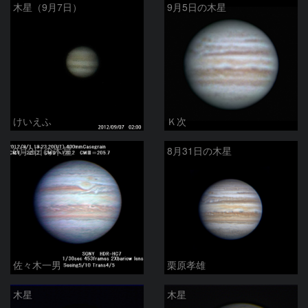
木星（9月7日）
9月5日の木星
けいえふ
Ｋ次
9月2日の木星
8月31日の木星
佐々木一男
栗原孝雄
木星
木星