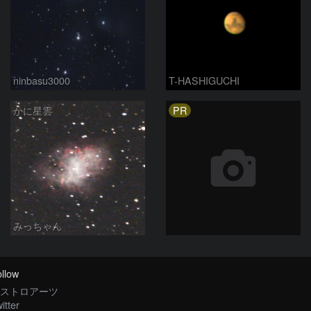
ninbasu3000
T-HASHIGUCHI
PR
かに星雲
みっちゃん
llow
ストロアーツ
itter