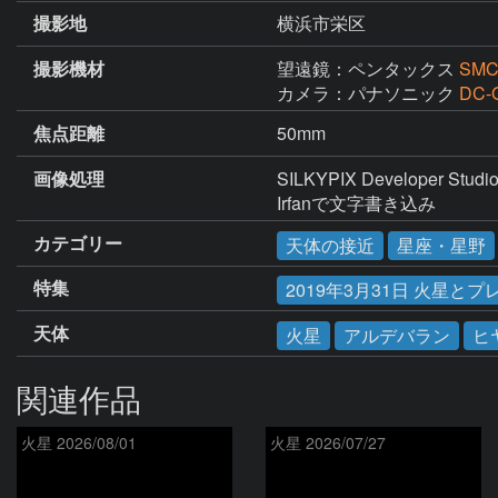
撮影地
横浜市栄区
撮影機材
望遠鏡：ペンタックス
SMC
カメラ：パナソニック
DC-
焦点距離
50mm
画像処理
SILKYPIX Developer Stu
Irfanで文字書き込み
カテゴリー
天体の接近
星座・星野
特集
2019年3月31日 火星と
天体
火星
アルデバラン
ヒ
関連作品
火星 2026/08/01
火星 2026/07/27