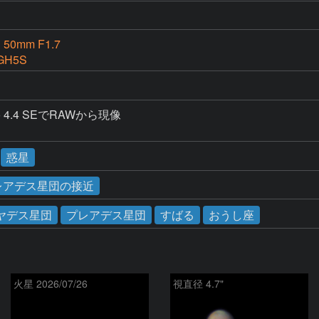
 50mm F1.7
GH5S
dio 4.4 SEでRAWから現像

惑星
プレアデス星団の接近
ヤデス星団
プレアデス星団
すばる
おうし座
火星 2026/07/26
視直径 4.7"