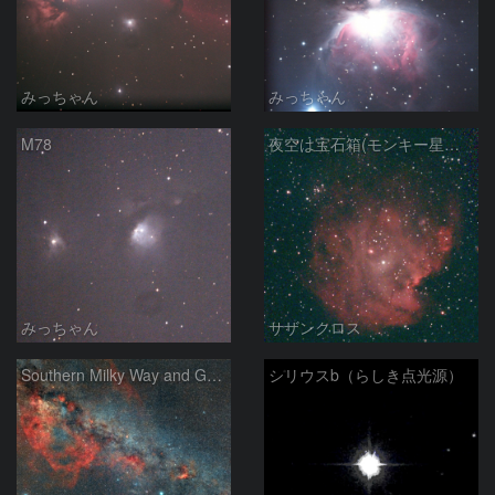
みっちゃん
みっちゃん
M78
夜空は宝石箱(モンキー星雲 NGC2174) Seestar50
みっちゃん
サザンクロス
Southern Milky Way and Gum Nebula
シリウスb（らしき点光源）