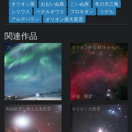
オリオン座
おおいぬ座
こいぬ座
冬の大三角
シリウス
ベテルギウス
プロキオン
リゲル
アルデバラン
オリオン座大星雲
関連作品
ブレイクアップオーロラ
オリオン座の M78 からバーナードループをまたいで LDN1622あたり
駒沢 満晴
今城 雅彦
馬頭星雲と燃える木星雲
オリオン大星雲