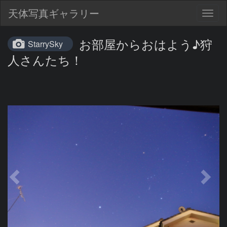
天体写真ギャラリー
Togg
navig
お部屋からおはよう♪狩
StarrySky
人さんたち！