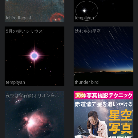
Ichiro Itagaki
templtyan
5月の赤いシリウス
沈む冬の星座
templtyan
thunder bird
PR
夜空は宝石箱(オリオン座大星雲 M42) Seestar50