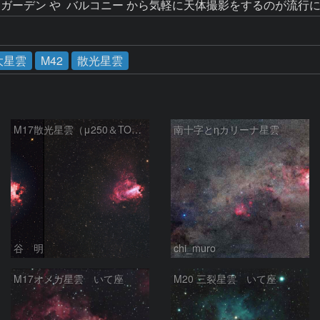
大星雲
M42
散光星雲
M17散光星雲（μ250＆TOA130）
南十字とηカリーナ星雲
谷 明
chi_muro
M17オメガ星雲 いて座
M20 三裂星雲 いて座