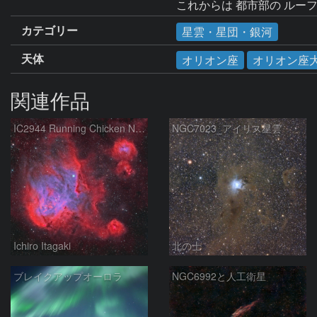
カテゴリー
星雲・星団・銀河
天体
オリオン座
オリオン座
関連作品
IC2944 Running Chicken Nebula
NGC7023_アイリス星雲
Ichiro Itagaki
北の士
ブレイクアップオーロラ
NGC6992と人工衛星