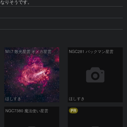
M17 散光星雲 オメガ星雲
NGC281 パックマン星雲
ほしすき
ほしすき
PR
NGC7380 魔法使い星雲