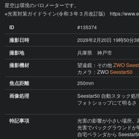
星空は環境のバロメーターです。

ID
#135374
撮影日時
2026年2月20日 19時50分3
撮影地
兵庫県 神戸市
撮影機材
望遠鏡：その他
ZWO Seest
カメラ：ZWO
Seestar50
焦点距離
250mm
画像処理
Seestar50 自動スタック処
フォトショップにて明るさ　
特記事項
光害の影響が小さい場所、
光害でバックグラウンドが
自宅ベランダから Seesta