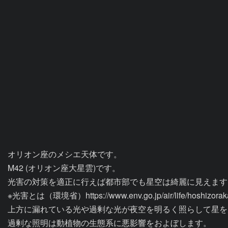
オリオン座のメシエ天体です。

M42 (オリオン座大星雲)です。

光害の対策を適正に行えば都市部でも星空は綺麗に見えます。
※光害とは（環境省）https://www.env.go.jp/air/life/hoshizorakan
上方に漏れている光や過剰な光が夜空を明るく照らして星を
過剰な照明は動植物の生態系に悪影響をおよぼします。
