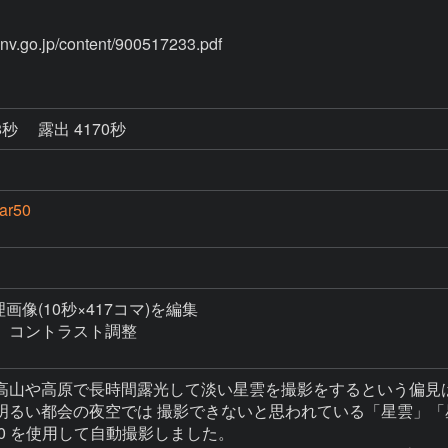
8秒
露出 4170秒
ar50
理画像(10秒×417コマ)を編集

コントラスト調整

高山や高原で長時間露光して淡い星雲を撮影をするという偏見は
明るい都会の夜空では 撮影できないと思われている「星雲」「
r50 を使用して自動撮影しました。
