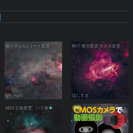
南十字とηカリーナ星雲
M17 散光星雲 オメガ星雲
chi_muro
ほしすき
PR
M20 三裂星雲 いて座