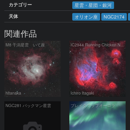
カテゴリー
星雲・星団・銀河
天体
オリオン座
NGC2174
関連作品
M8 干潟星雲 いて座
IC2944 Running Chicken Nebula
hltanaka
Ichiro Itagaki
NGC281 パックマン星雲
ブレイクアップオーロラ