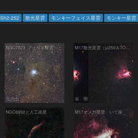
Sh2-252
散光星雲
モンキーフェイス星雲
モンキー星雲
NGC7023_アイリス星雲
M17散光星雲（μ250＆TOA130）
北の士
谷 明
NGC6992と人工衛星
M17オメガ星雲 いて座