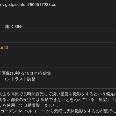
p/content/900517233.pdf
秒
露出 36分
ar50
理画像(10秒×216コマ)を編集

コントラスト調整

高山や高原で長時間露光して淡い星雲を撮影をするという偏見は
明るい都会の夜空では 撮影できないと思われている「星雲」「
r50 を使用して自動撮影しました。
