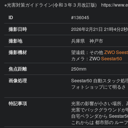
※光害対策ガイドライン(令和３年３月改訂版)　https://www.env.go.j
ID
#136045
撮影日時
2026年2月21日 21時4分2
撮影地
兵庫県 神戸市
撮影機材
望遠鏡：その他
ZWO Seest
カメラ：ZWO
Seestar50
焦点距離
250mm
画像処理
Seestar50 自動スタック処
フォトショップにて明るさ　
特記事項
光害の影響が小さい場所、
光害でバックグラウンドが
自宅ベランダから Seesta