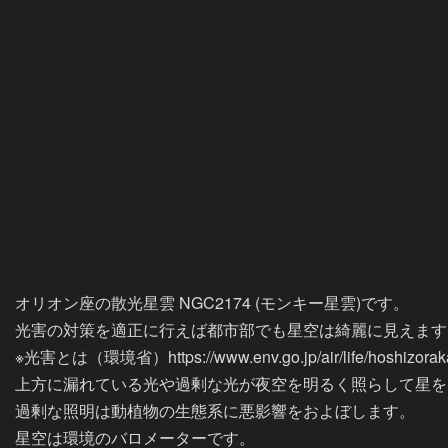
オリオン座の散光星雲 NGC2174 (モンキー星雲)です。

光害の対策を適正に行えば都市部でも星空は綺麗に見えます。
※光害とは（環境省）https://www.env.go.jp/air/life/hoshizorakan
上方に漏れている光や過剰な光が夜空を明るく照らして星を
過剰な照明は動植物の生態系に悪影響をおよぼします。

星空は環境のバロメーターです。
