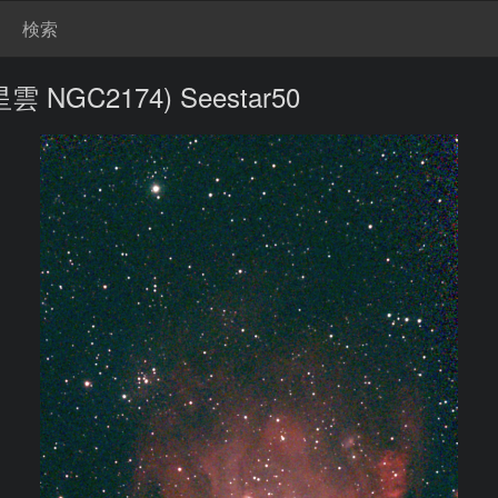
検索
GC2174) Seestar50