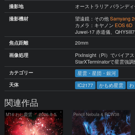
撮影地
オーストラリア バランディ
撮影機材
望遠鏡：その他
Samyang 2
カメラ：キヤノン
EOS 6
Juwei-17 赤道儀、QHY5I
焦点距離
20mm
画像処理
PixInsight（PI）でバイ
StarXTerminatorで星雲強
カテゴリー
星雲・星団・銀河
天体
IC2177
かもめ星雲
わ
関連作品
M16 わし星雲 2026-8-5
Pencil Nebula & RCW38