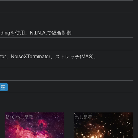
idingを使用、N.I.N.A.で総合制御
、NoiseXTerminator、ストレッチ(MAS)、
ほ座
M16 わし星雲
わし星雲