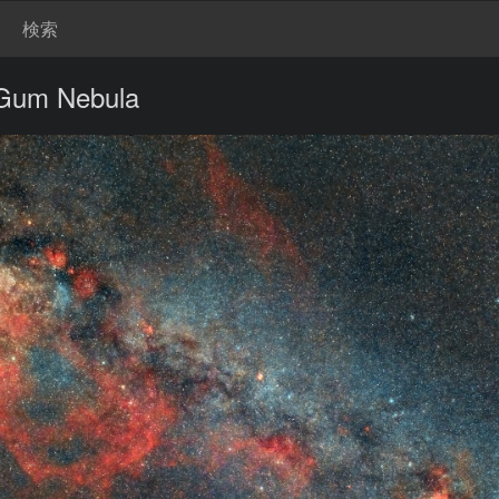
検索
 Gum Nebula