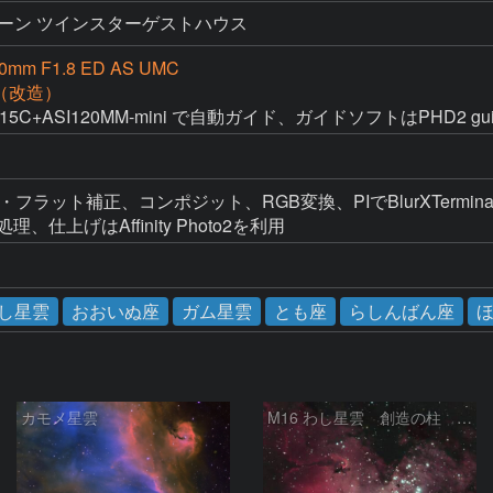
ーン ツインスターゲストハウス
0mm F1.8 ED AS UMC
D（改造）
II715C+ASI120MM-mini で自動ガイド、ガイドソフトはPHD2 gu
アス・フラット補正、コンポジット、RGB変換、PIでBlurXTerminator
調処理、仕上げはAffinity Photo2を利用
し星雲
おおいぬ座
ガム星雲
とも座
らしんばん座
カモメ星雲
M16 わし星雲 創造の柱 へび座