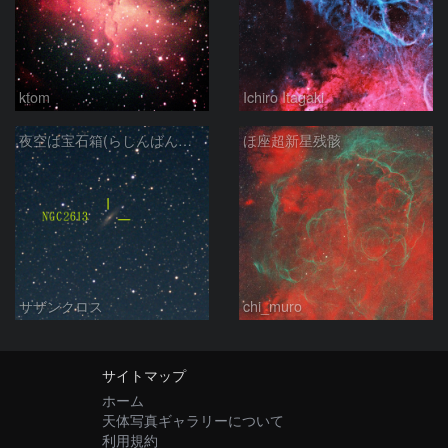
ktom
Ichiro Itagaki
夜空は宝石箱(らしんばん座 NGC2613) Seestar50
ほ座超新星残骸
サザンクロス
chi_muro
サイトマップ
ホーム
天体写真ギャラリーについて
利用規約