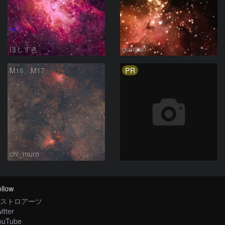
ほしすき
gungun
PR
M16、M17
chi_muro
llow
ストロアーツ
itter
ouTube