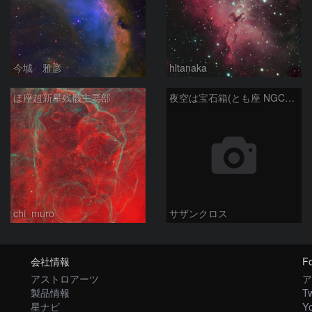
今城 雅彦
hltanaka
ほ座超新星残骸主要部
夜空は宝石箱(とも座 NGC2438) Seestar50
chi_muro
サザンクロス
会社情報
Fo
アストロアーツ
ア
製品情報
Tw
星ナビ
Y