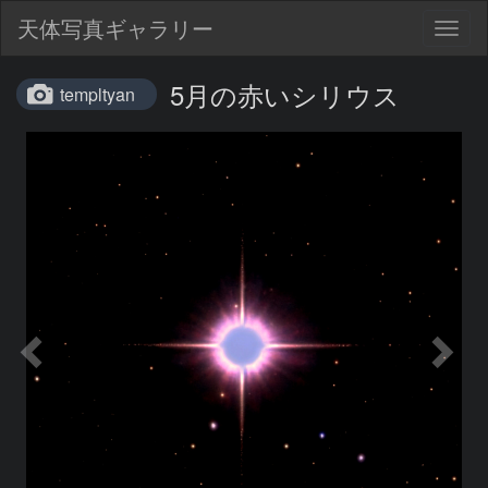
天体写真ギャラリー
Togg
navig
5月の赤いシリウス
templtyan