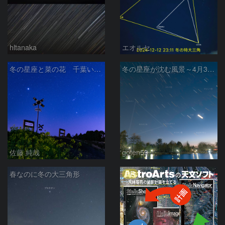
hltanaka
エオルセ
冬の星座と菜の花 千葉いすみ鉄道 第二五之町踏切で
冬の星座が沈む風景～4月30日の夕暮れ
佐藤 純哉
goten59
PR
春なのに冬の大三角形