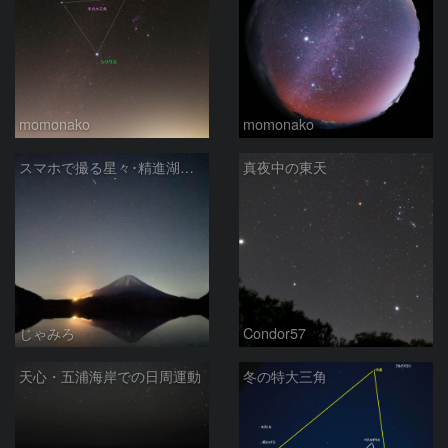
momonako
momonako
スマホで撮る星々･精進湖での冬の星座
真夜中の東天
じゃみろ
Condor57
天心・五浦海岸での日周運動
冬の特大三角