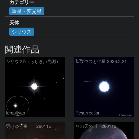
カテゴリー
重星・変光星
天体
シリウス
関連作品
シリウスb（らしき点光源）
シリウスと伴星 2026.3.21
templtyan
Resurrection
更けゆく夜 260115
冬の天の川 260119