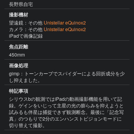
長野県自宅
撮影機材
望遠鏡：その他
Unistellar eQuinox2
カメラ：その他
Unistellar eQuinox2
iPadで画像記録
焦点距離
450mm
画像処理
gimp：トーンカーブでスパイダーによる回折成分を少
し抑えました。
特記事項
シリウスbの観測ではiPadの動画撮影機能を用いて記
録。ゲインをいじって主星の光の膨らみを抑えようと
試みるも伴星は捕捉できず観測断念。最後に「記念写
真」のつもりで2分のエンハンストビジョンモードに
切り替えて撮影。