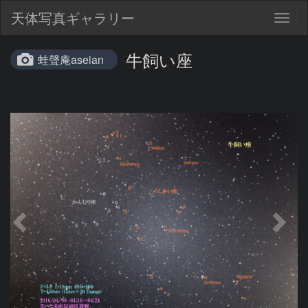
天体写真ギャラリー
Togg
navig
牛飼い座
蛙聲庵aseian