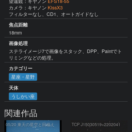
望遠鏡：キヤノン
EFS18-55
カメラ：キヤノン
KissX3
フィルターなし、CD1、オートガイドなし
焦点距離
18mm
画像処理
ステライメージ7で画像をスタック、DPP、Paintでト
リミングなどの処理。
カテゴリー
星座・星野
天体
うしかい座
関連作品
05/20 東天の星空と田植え
TCP J15030519+2202041