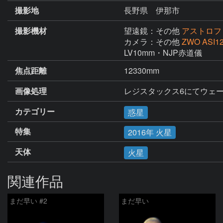
撮影地
長野県 伊那市
撮影機材
望遠鏡：その他
アストロフィ
カメラ：その他
ZWO ASI1
LV10mm・NJP赤道儀
焦点距離
12330mm
画像処理
レジスタックス6にてウェ
カテゴリー
惑星
特集
2016年 火星
天体
火星
関連作品
まだ早い #2
まだ早い