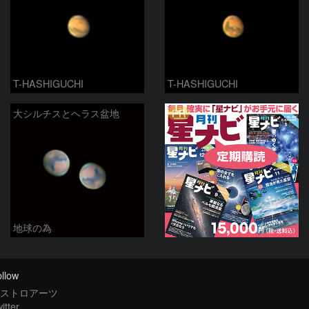
T-HASHIGUCHI
T-HASHIGUCHI
PR
大シルチスとヘラス盆地
地球の為
llow
ストロアーツ
itter