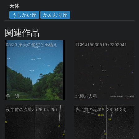
天体
うしかい座
かんむり座
関連作品
05/20 東天の星空と田植え
TCP J15030519+2202041
谷 明
北極老人星
夜半前の流星Z (26-04-25)
夜半前の流星E (26-04-23)