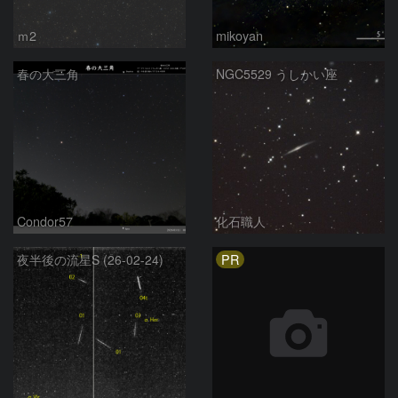
ｍ2
mikoyan
春の大三角
NGC5529 うしかい座
Condor57
化石職人
PR
夜半後の流星S (26-02-24)