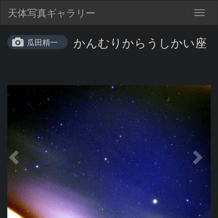
天体写真ギャラリー
Togg
navig
かんむりからうしかい座
瓜田精一