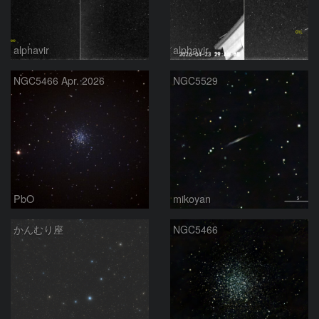
alphavir
alphavir
NGC5466 Apr. 2026
NGC5529
PbO
mikoyan
かんむり座
NGC5466