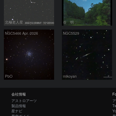
北極老人星
谷 明
NGC5466 Apr. 2026
NGC5529
PbO
mikoyan
会社情報
Fo
アストロアーツ
ア
製品情報
Tw
星ナビ
Y
星空ガイド
星