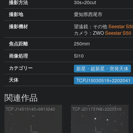
撮影方法
30s×20cut
撮影地
愛知県西尾市
撮影機材
望遠鏡：その他
Seestar S5
カメラ：ZWO
Seestar S50
焦点距離
250mm
画像処理
SI10
カテゴリー
新星・超新星・突発天体
天体
TCPJ15030519+2202041
関連作品
TCP J14515140+6613240
TCP J21173148+2225510