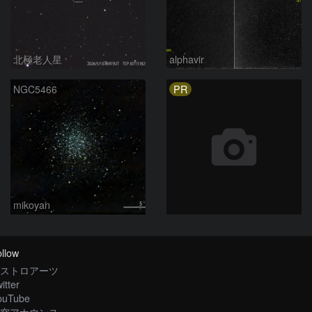
北極老人星
alphavir
PR
NGC5466
mikoyan
llow
ストロアーツ
itter
ouTube
空アナウンス