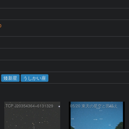
0
矮新星
うしかい座
TCP J20354364+6131329
05/20 東天の星空と田植え