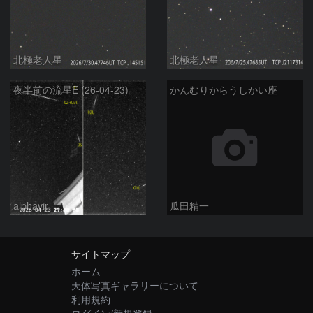
北極老人星
北極老人星
夜半前の流星E (26-04-23)
かんむりからうしかい座
alphavir
瓜田精一
サイトマップ
ホーム
天体写真ギャラリーについて
利用規約
ログイン/新規登録