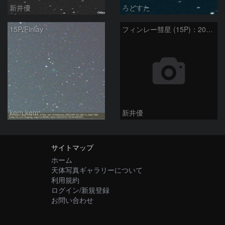
新井優
ろどすた
15P/Finlay
フィンレー彗星 (15P)：2021/07/19
kem.kem
新井優
サイトマップ
ホーム
天体写真ギャラリーについて
利用規約
ログイン/新規登録
お問い合わせ