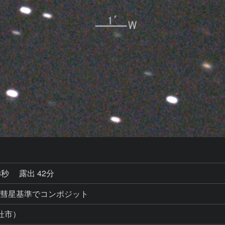
3秒
露出 42分
ットを彗星基準でコンポジット
杜市）