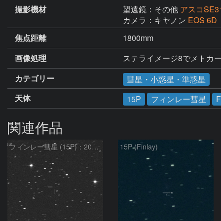
撮影機材
望遠鏡：その他
アスコSE3
カメラ：キヤノン
EOS 6D
焦点距離
1800mm
画像処理
ステライメージ8でメトカ
カテゴリー
彗星・小惑星・準惑星
天体
15P
フィンレー彗星
F
関連作品
フィンレー彗星 (15P)：2021/10/18
15P (Finlay)