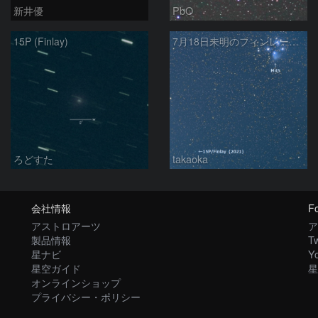
新井優
PbO
15P (Finlay)
7月18日未明のフィンレー彗星とプレアデス星団
ろどすた
takaoka
会社情報
Fo
アストロアーツ
ア
製品情報
Tw
星ナビ
Y
星空ガイド
星
オンラインショップ
プライバシー・ポリシー