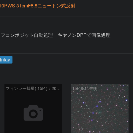
10PWS 31cmF5.8ニュートン式反射
ーフコンポジット自動処理　キヤノンDPPで画像処理
inlay
フィンレー彗星( 15P )：2021/08/19
15P 8/11未明