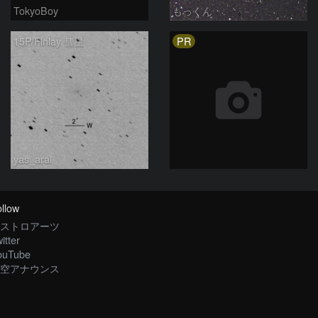
TokyoBoy
もっくん
PR
15P/Finlay 彗星
yas_arai
llow
ストロアーツ
itter
ouTube
空アナウンス