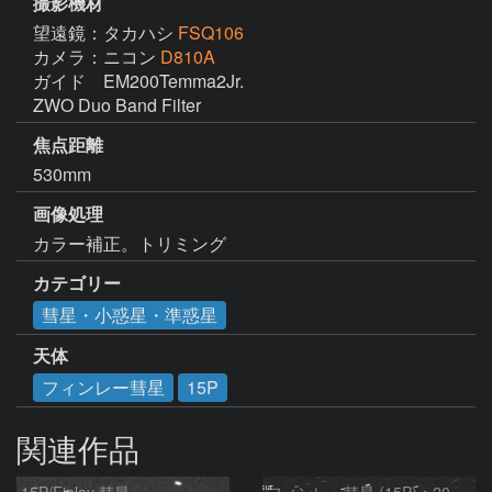
撮影機材
望遠鏡：タカハシ
FSQ106
カメラ：ニコン
D810A
ガイド　EM200Temma2Jr.

ZWO Duo Band Filter
焦点距離
530mm
画像処理
カラー補正。トリミング
カテゴリー
彗星・小惑星・準惑星
天体
フィンレー彗星
15P
関連作品