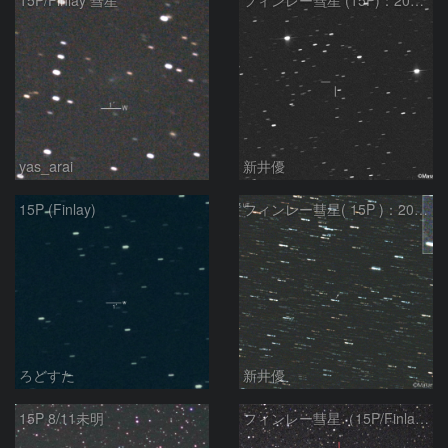
15P/Finlay 彗星
フィンレー彗星 (15P)：2021/10/18
yas_arai
新井優
15P (Finlay)
フィンレー彗星( 15P )：2021/08/19
ろどすた
新井優
15P 8/11未明
フィンレー彗星（15P/Finlay）