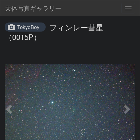
天体写真ギャラリー
Togg
navig
フィンレー彗星
TokyoBoy
（0015P）