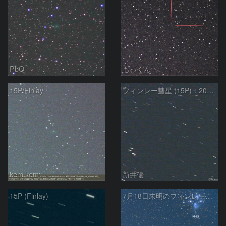
PbO
もっくん
15P/Finlay
フィンレー彗星 (15P)：2021/07/19
kem.kem
新井優
15P (Finlay)
7月18日未明のフィンレー彗星とプレアデス星団