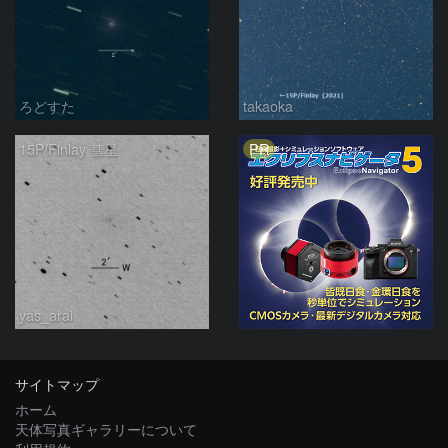
ろどすた
takaoka
PR
15P/Finlay 彗星
yas_arai
サイトマップ
ホーム
天体写真ギャラリーについて