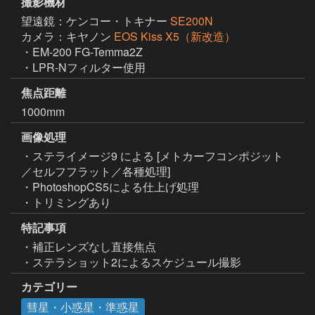
撮影機材
望遠鏡：ケンコー・トキナー
SE200N
カメラ：キヤノン
EOS Kiss X5（新改造）
・EM-200 FG-Temma2Z

・LPR-Nフィルター使用
焦点距離
1000mm
画像処理
・ステライメージ9 による [メトカーフコンポジット
／セルフフラット／各種処理]

・PhotoshopCS5による仕上げ処理

・トリミングあり
特記事項
・補正レンズなし直接焦点

・ステラショット2によるスケジュール撮影
カテゴリー
彗星・小惑星・準惑星