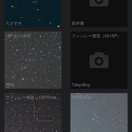
ろどすた
新井優
15P 8/11未明
フィンレー彗星（0015P）
PbO
TokyoBoy
フィンレー彗星（15P/Finlay）
15P/Finlay