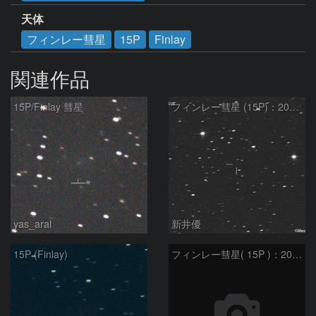
天体
フィンレー彗星
15P
Finlay
関連作品
15P/Finlay 彗星
フィンレー彗星 (15P)：2021/10/18
yas_arai
新井優
15P (Finlay)
フィンレー彗星( 15P )：2021/08/19