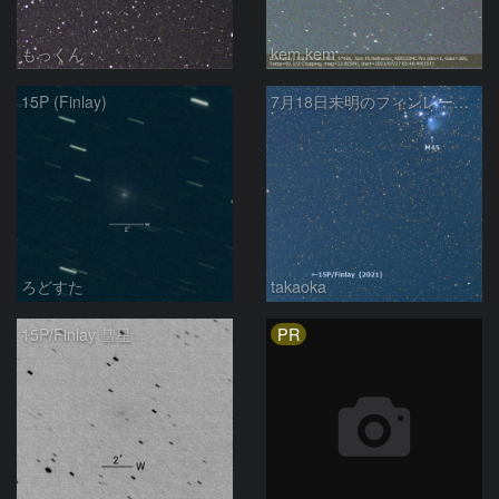
もっくん
kem.kem
15P (Finlay)
7月18日未明のフィンレー彗星とプレアデス星団
ろどすた
takaoka
PR
15P/Finlay 彗星