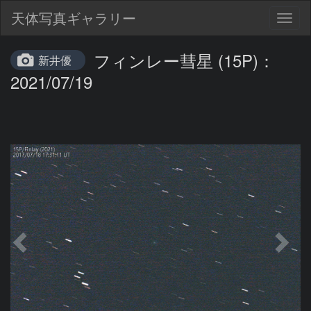
天体写真ギャラリー
Togg
navig
フィンレー彗星 (15P)：
新井優
2021/07/19