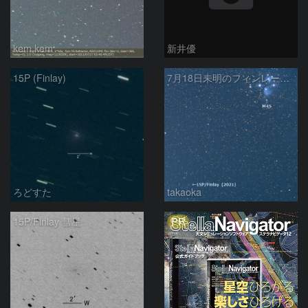
kem.kem
新井優
15P (Finlay)
7月18日未明のフィンレー彗星とプレアデス星団
ろどすた
takaoka
PR
15P/Finlay 彗星