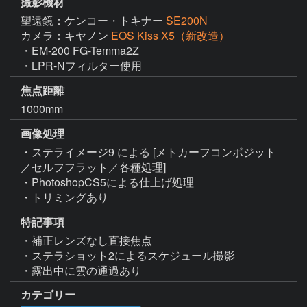
撮影機材
望遠鏡：ケンコー・トキナー
SE200N
カメラ：キヤノン
EOS Kiss X5（新改造）
・EM-200 FG-Temma2Z

・LPR-Nフィルター使用
焦点距離
1000mm
画像処理
・ステライメージ9 による [メトカーフコンポジット
／セルフフラット／各種処理]

・PhotoshopCS5による仕上げ処理

・トリミングあり
特記事項
・補正レンズなし直接焦点

・ステラショット2によるスケジュール撮影

・露出中に雲の通過あり
カテゴリー