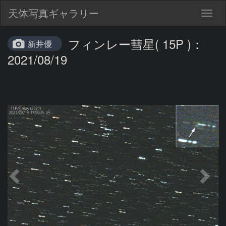
天体写真ギャラリー
Togg
navig
フィンレー彗星( 15P )：
新井優
2021/08/19