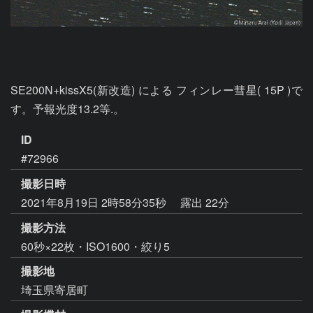
SE200N+kissX5(新改造) による フィンレー彗星( 15P )で
す。予報光度13.2等.。
ID
#72966
撮影日時
2021年8月19日 2時58分35秒
露出 22分
撮影方法
60秒×22枚・ISO1600・絞り5
撮影地
埼玉県寄居町