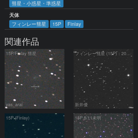
彗星・小惑星・準惑星
天体
フィンレー彗星
15P
Finlay
関連作品
15P/Finlay 彗星
フィンレー彗星 (15P)：2021/10/18
yas_arai
新井優
15P (Finlay)
15P 8/11未明