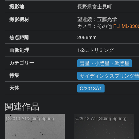
撮影地
長野県富士見町
撮影機材
望遠鏡：五藤光学
カメラ：その他
FLI ML-830
焦点距離
2066mm
画像処理
1/2にトリミング
カテゴリー
彗星・小惑星・準惑星
特集
サイディングスプリング彗星（
天体
C/2013A1
関連作品
C/2013 A1/Siding Spring
C/2013 A1 (Siding Spring)