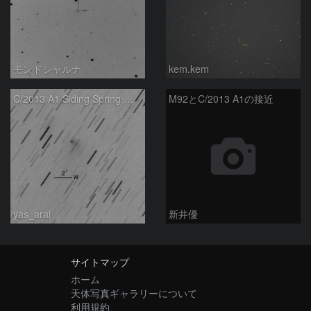
モンドシャルナ
kem.kem
C/2013 A1 Siding Spring 彗星
M92とC/2013 A1の接近
yas_arai
新井優
サイトマップ
ホーム
天体写真ギャラリーについて
利用規約