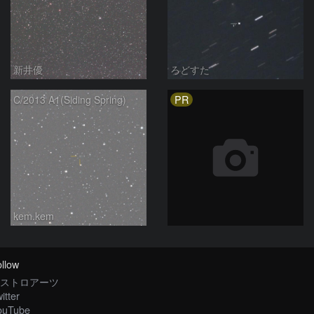
新井優
ろどすた
PR
C/2013 A1(Siding Spring)
kem.kem
llow
ストロアーツ
itter
ouTube