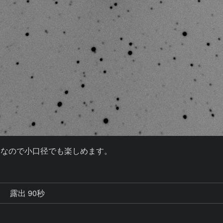
台なので小口径でも楽しめます。
秒
露出 90秒