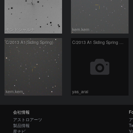
モンドシャルナ
kem.kem
C/2013 A1(Siding Spring)
C/2013 A1 Siding Spring 彗星
kem.kem
yas_arai
会社情報
Fo
アストロアーツ
ア
製品情報
Tw
星ナビ
Y