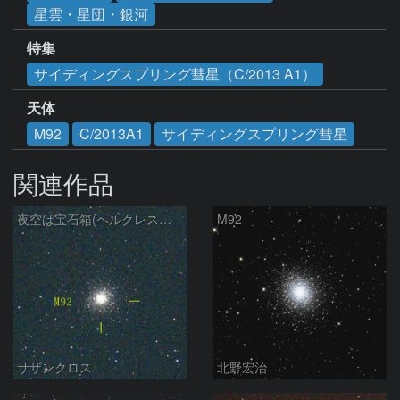
星雲・星団・銀河
特集
サイディングスプリング彗星（C/2013 A1）
天体
M92
C/2013A1
サイディングスプリング彗星
関連作品
夜空は宝石箱(ヘルクレス座 M92) Seestar50
M92
サザンクロス
北野宏治