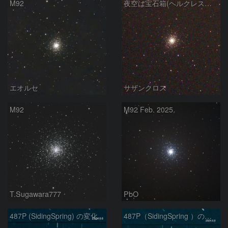
M92
夜空は宝石箱(ヘルクレス座 M92) Seestar50
エオルセ
サザンクロス
M92
M92 Feb. 2025
T.Sugawara777
PbO
487P (SidingSpring) の変化
487P（SidingSpring ）の変化