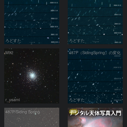
ろどすた
ろどすた
M92
487P（SidingSpring）の変化
r_usami
ろどすた
PR
487P/Siding Spring