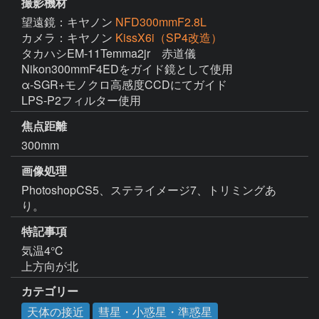
撮影機材
望遠鏡：キヤノン
NFD300mmF2.8L
カメラ：キヤノン
KissX6i（SP4改造）
タカハシEM-11Temma2jr　赤道儀

Nikon300mmF4EDをガイド鏡として使用

α-SGR+モノクロ高感度CCDにてガイド

LPS-P2フィルター使用
焦点距離
300mm
画像処理
PhotoshopCS5、ステライメージ7、トリミングあ
特記事項
気温4℃

上方向が北
カテゴリー
天体の接近
彗星・小惑星・準惑星